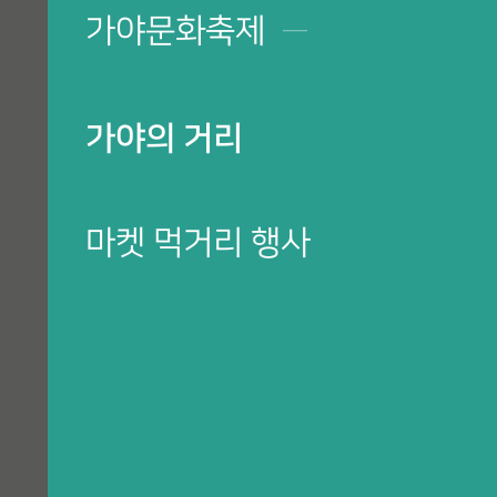
가야문화축제
─
축제 · 소개
가야문화축제란?
가야의 거리
역대 축제
CI & 캐릭터
마켓 먹거리 행사
위원장 인사말
가야문화축제, 한곳에서만 열리는 줄 아셨나요?
5개의 행사장에서 펼쳐지는 다양한 프로그램!
행사장 안내