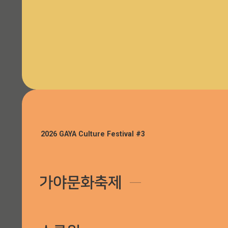
라이팅쇼 “하늘빛연희”, 가야판타지아
행사장 안내
2026 GAYA Culture Festival #3
가야문화축제
─