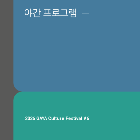
야간 프로그램
─
허왕후와 함께하는 해반천 밤마실, 가야스토리 미디어월
행사장 안내
2026 GAYA Culture Festival #6