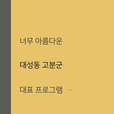
너무 아름다운
대성동 고분군
대표 프로그램
─
수로왕행차퍼레이드, 개막, 폐막 퍼포먼스 및 주제공연(혼불점화/소화