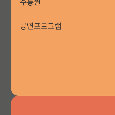
수릉원
공연프로그램
전야제 크로스오버갈라 “축제의 시작”, 숭선전 춘향대제, 가야뮤직
예술공연
행사장 안내