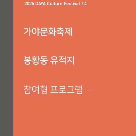
2026 GAYA Culture Festival #4
가야문화축제
봉황동 유적지
참여형 프로그램
─
숨은고수열전, 가야보물찾기, 가야무예대전, 민속농악시연, 김해석
라운지Ⅱ, 봉황동버스킹